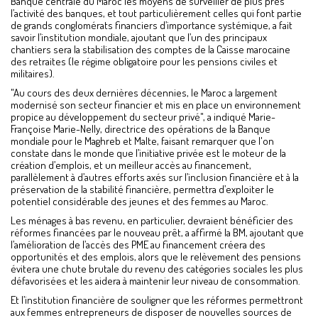
Banque centrale du Maroc les moyens de surveiller de plus près
l’activité des banques, et tout particulièrement celles qui font partie
de grands conglomérats financiers d’importance systémique, a fait
savoir l’institution mondiale, ajoutant que l’un des principaux
chantiers sera la stabilisation des comptes de la Caisse marocaine
des retraites (le régime obligatoire pour les pensions civiles et
militaires).
"Au cours des deux dernières décennies, le Maroc a largement
modernisé son secteur financier et mis en place un environnement
propice au développement du secteur privé", a indiqué Marie-
Françoise Marie-Nelly, directrice des opérations de la Banque
mondiale pour le Maghreb et Malte, faisant remarquer que l'on
constate dans le monde que l’initiative privée est le moteur de la
création d’emplois, et un meilleur accès au financement,
parallèlement à d’autres efforts axés sur l’inclusion financière et à la
préservation de la stabilité financière, permettra d’exploiter le
potentiel considérable des jeunes et des femmes au Maroc.
Les ménages à bas revenu, en particulier, devraient bénéficier des
réformes financées par le nouveau prêt, a affirmé la BM, ajoutant que
l’amélioration de l’accès des PME au financement créera des
opportunités et des emplois, alors que le relèvement des pensions
évitera une chute brutale du revenu des catégories sociales les plus
défavorisées et les aidera à maintenir leur niveau de consommation.
Et l’institution financière de souligner que les réformes permettront
aux femmes entrepreneurs de disposer de nouvelles sources de