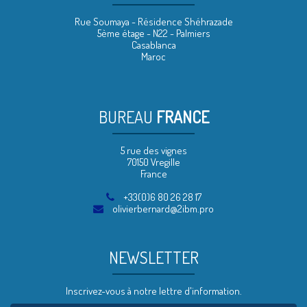
Rue Soumaya - Résidence Shéhrazade
5ème étage - N22 - Palmiers
Casablanca
Maroc
BUREAU
FRANCE
5 rue des vignes
70150 Vregille
France
+33(0)6 80 26 28 17
olivierbernard@2ibm.pro
NEWSLETTER
Inscrivez-vous à notre lettre d'information.